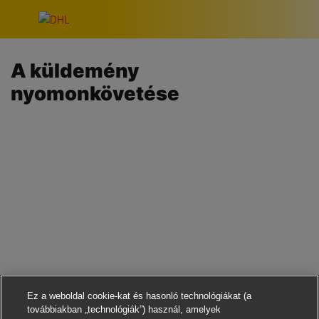
Navigáció kihagyása
A küldemény
nyomonkövetése
Ez a weboldal cookie-kat és hasonló technológiákat (a
továbbiakban „technológiák”) használ, amelyek