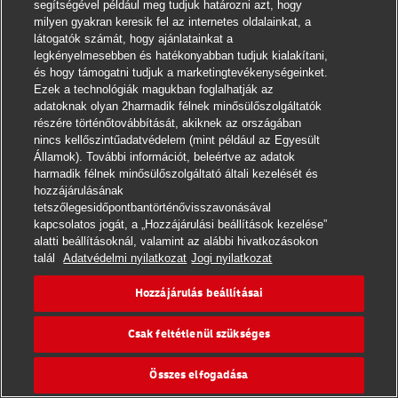
segítségével például meg tudjuk határozni azt, hogy
milyen gyakran keresik fel az internetes oldalainkat, a
látogatók számát, hogy ajánlatainkat a
legkényelmesebben és hatékonyabban tudjuk kialakítani,
és hogy támogatni tudjuk a marketingtevékenységeinket.
Ezek a technológiák magukban foglalhatják az
adatoknak olyan 2harmadik félnek minősülőszolgáltatók
részére történőtovábbítását, akiknek az országában
nincs kellőszintűadatvédelem (mint például az Egyesült
Államok). További információt, beleértve az adatok
harmadik félnek minősülőszolgáltató általi kezelését és
hozzájárulásának
tetszőlegesidőpontbantörténővisszavonásával
Általános Szerződési Feltételek
kapcsolatos jogát, a „Hozzájárulási beállítások kezelése”
alatti beállításoknál, valamint az alábbi hivatkozásokon
Adatvédelmi nyilatkozat
talál
Adatvédelmi nyilatkozat
Jogi nyilatkozat
DHL Express Magyarország
Hozzájárulás beállításai
Hozzájárulás beállításai
Csak feltétlenül szükséges
© 2022–2026
DHL Express
. Minden jog fenntartva.
Hívja a
+36 1 245 4545
telefonszámot.
Összes elfogadása