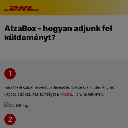
Navigáció kihagyása
AlzaBox - hogyan adjunk fel
küldeményt?
1
Készítse el küldeménye fuvarlevelét és fizesse ki a küldeményhez
kapcsolódó szállítási költséget a
MyDHL+
online felületen.
2