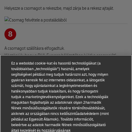
Helyezze a csomagot a rekeszbe, majd zárja be a rekesz ajtaját.
8
A csomagot szállításra elfogadtuk.
Köszönjük, hogy a DHL Express hálózatában küldi a csomagját!
Ez a weboldal cookie-kat és hasonló technológiákat (a
továbbiakban „technológiák”) használ, amelyek
segítségével például meg tudjuk határozni azt, hogy milyen
gyakran keresik fel az internetes oldalainkat, a látogatók
számát, hogy ajánlatainkat a legkényelmesebben és
hatékonyabban tudjuk kialakítani, és hogy támogatni
tudjuk a marketingtevékenységeinket. Ezek a technológiák
magukban foglalhatják az adatoknak olyan 2harmadik
félnek minősülőszolgáltatók részére történőtovábbítását,
akiknek az országában nincs kellőszintűadatvédelem (mint
például az Egyesült Államok). További információt,
beleértve az adatok harmadik félnek minősülőszolgáltató
általi kezelését és hozzájárulásának