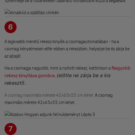
Szkennelje be a fuvarlevélen található vonalkódok közül a
legalsót
.
6
A legkisebb méretű rekesz kinyílik a csomagautomatában - ha a
csomag kényelmesen elfér ebben a rekeszben, helyezze be és zárja be
az ajtaját.
Ha a csomagja nagyobb, mint a nyitott rekesz, kattintson a
Nagyobb
(előtte ne zárja be a kis
rekesz kinyitása gombra.
rekeszt!).
A csomag maximális mérete 42x65x55 cm lehet.
A csomag
maximális mérete 42x65x55 cm lehet.
7