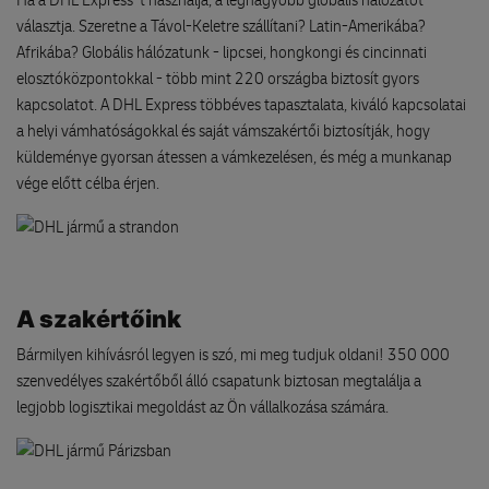
Ha a DHL Express-t használja, a legnagyobb globális hálózatot
választja. Szeretne a Távol-Keletre szállítani? Latin-Amerikába?
Afrikába? Globális hálózatunk - lipcsei, hongkongi és cincinnati
elosztóközpontokkal - több mint 220 országba biztosít gyors
kapcsolatot. A DHL Express többéves tapasztalata, kiváló kapcsolatai
a helyi vámhatóságokkal és saját vámszakértői biztosítják, hogy
küldeménye gyorsan átessen a vámkezelésen, és még a munkanap
vége előtt célba érjen.
A szakértőink
Bármilyen kihívásról legyen is szó, mi meg tudjuk oldani! 350 000
szenvedélyes szakértőből álló csapatunk biztosan megtalálja a
legjobb logisztikai megoldást az Ön vállalkozása számára.