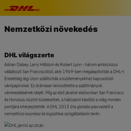
Navigáció kihagyása
Nemzetközi növekedés
DHL világszerte
Adrian Dalsey, Larry Hillblom és Robert Lynn - három ambiciózus
vállalkozó San Franciscóból, akik 1969-ben megalapították a DHL-t.
Eredetileg légi úton szállították a küldeményekhez kapcsolódó
vámpapírokat. Ez drámaian lerövidítette a szállítmányok
vámkezelésének idejét. Míg az első járatok elsősorban San Francisco
és Honolulu között közlekedtek, a hálózatot később a világ minden
pontjára kiterjesztették. A DHL 2013 óta globális piacvezető a
nemzetközi expressz és logisztikai szolgáltatások terén.