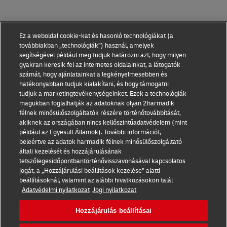
Ez a weboldal cookie-kat és hasonló technológiákat (a
továbbiakban „technológiák”) használ, amelyek
segítségével például meg tudjuk határozni azt, hogy milyen
gyakran keresik fel az internetes oldalainkat, a látogatók
számát, hogy ajánlatainkat a legkényelmesebben és
hatékonyabban tudjuk kialakítani, és hogy támogatni
tudjuk a marketingtevékenységeinket. Ezek a technológiák
magukban foglalhatják az adatoknak olyan 2harmadik
félnek minősülőszolgáltatók részére történőtovábbítását,
akiknek az országában nincs kellőszintűadatvédelem (mint
például az Egyesült Államok). További információt,
beleértve az adatok harmadik félnek minősülőszolgáltató
általi kezelését és hozzájárulásának
tetszőlegesidőpontbantörténővisszavonásával kapcsolatos
Általános Szerződési Feltételek
jogát, a „Hozzájárulási beállítások kezelése” alatti
beállításoknál, valamint az alábbi hivatkozásokon talál
Adatvédelmi nyilatkozat
Adatvédelmi nyilatkozat
Jogi nyilatkozat
DHL Express Magyarország
Hozzájárulás beállításai
Hozzájárulás beállításai