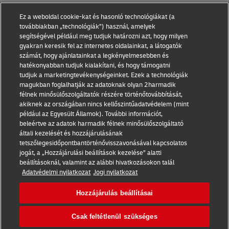
Ez a weboldal cookie-kat és hasonló technológiákat (a
továbbiakban „technológiák”) használ, amelyek
segítségével például meg tudjuk határozni azt, hogy milyen
Részt szeretnék venni a sorsoláson
Adatok törlése
gyakran keresik fel az internetes oldalainkat, a látogatók
számát, hogy ajánlatainkat a legkényelmesebben és
hatékonyabban tudjuk kialakítani, és hogy támogatni
tudjuk a marketingtevékenységeinket. Ezek a technológiák
magukban foglalhatják az adatoknak olyan 2harmadik
félnek minősülőszolgáltatók részére történőtovábbítását,
akiknek az országában nincs kellőszintűadatvédelem (mint
például az Egyesült Államok). További információt,
beleértve az adatok harmadik félnek minősülőszolgáltató
általi kezelését és hozzájárulásának
tetszőlegesidőpontbantörténővisszavonásával kapcsolatos
Általános Szerződési Feltételek
jogát, a „Hozzájárulási beállítások kezelése” alatti
beállításoknál, valamint az alábbi hivatkozásokon talál
Adatvédelmi nyilatkozat
Adatvédelmi nyilatkozat
Jogi nyilatkozat
DHL Express Magyarország
Hozzájárulás beállításai
Hozzájárulás beállításai
Csak feltétlenül szükséges
© 2022–2026
DHL Express
. Minden jog fenntartva.