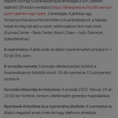
feladott csomag fuvarlevélszámával lehetséges a SVP üzletben
található QR kódon keresztül (
https://dhlexpress.hu/hu/dhl-service-
point-valentin-napi-nyere...
) lehetséges. A játékban egy
formanyomtatványra fel kell tölteni a fuvarlevélszámot, a feladási
helyet és meg kell adni a nevet, telefonszámot és e-mail címet.
(Express Center – Bank Center, Airport; Depo – Győr, Debrecen,
Székesfehérvár)
A nyeremény:
A játék során az alábbi nyereményeket sorsoljuk ki: •
50 db DHL zokni
A sorsolás menete:
A sorsolás véletlenszerűen történik a
fuvarlevélszámót feltöltők között. 50 db nyertest és 15 pótnyertest
sorsolunk.
Sorsolás időpontja és helyszíne:
A sorsolás 2025. február 20-án
10:30-kor történik, random, véletlenszám generátor használatával.
Nyertesek értesítése és a nyeremény átvétele:
A nyerteseket az
általuk megadott email címen és/vagy telefonon értesítjük.