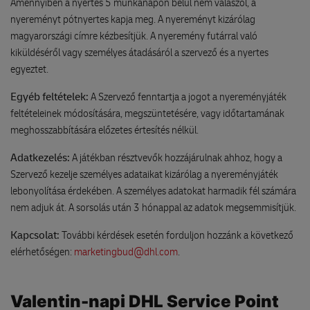
Amennyiben a nyertes 5 munkanapon belül nem válaszol, a
nyereményt pótnyertes kapja meg. A nyereményt kizárólag
magyarországi címre kézbesítjük. A nyeremény futárral való
kiküldéséről vagy személyes átadásáról a szervező és a nyertes
egyeztet.
Egyéb feltételek:
A Szervező fenntartja a jogot a nyereményjáték
feltételeinek módosítására, megszüntetésére, vagy időtartamának
meghosszabbítására előzetes értesítés nélkül.
Adatkezelés:
A játékban résztvevők hozzájárulnak ahhoz, hogy a
Szervező kezelje személyes adataikat kizárólag a nyereményjáték
lebonyolítása érdekében. A személyes adatokat harmadik fél számára
nem adjuk át. A sorsolás után 3 hónappal az adatok megsemmisítjük.
Kapcsolat:
További kérdések esetén forduljon hozzánk a következő
elérhetőségen:
marketingbud@dhl.com
.
Valentin-napi DHL Service Point